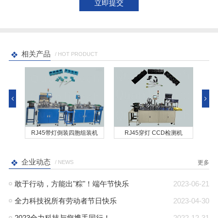
相关产品
/ HOT PRODUCT
机
RJ45带灯倒装四胞组装机
RJ45穿灯 CCD检测机
企业动态
/ NEWS
更多
敢于行动，方能出"粽"！端午节快乐
2023-06-21
全力科技祝所有劳动者节日快乐
2023-04-30
2023全力科技与您携手同行！
2022-12-31