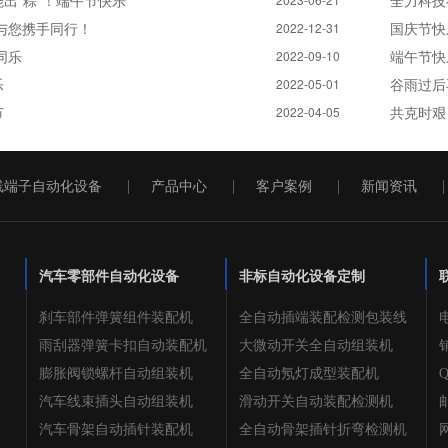
出"粽"！端午节快乐
全力科技
技与您携手同行！
国庆节快
2022-12-31
同乐
端午节快
2022-09-10
乐
谷雨过后
2022-05-01
节
共克时艰
2022-04-05
线端子自动化设备
产品中心
客户案例
新闻资讯
汽车零部件自动化设备
非标自动化设备定制
刹车部件弹簧组件装配机
全自动插端装配检测包装线
电
雨刮器弹簧卡扣自动装配机
大微动开关全自动组装机
销
膨胀阀锁螺杆自动组装机
全自动氖灯成型装配机
Q
汽车线束插头自动组装机
滑动开关自动装配检测机
邮
汽车骨架自动插针装配机
全自动骨架插针折弯检测机
网