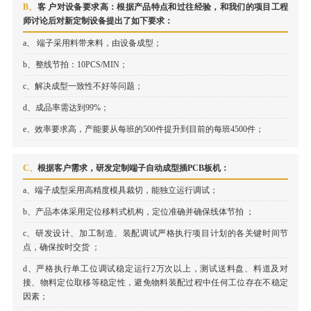
B、
客
户对设备要求高：根据产品特点和过往经验，和我们的项目工程
师讨论后对新定制设备提出了如下要求：
a
、
端子采用料带来料，由设备成型；
b、
整线节拍：10PCS/MIN
；
c、
解决成型一致性不好等问题；
d、成品率需达到99%；
e、
效率要求高，产能要从每班的500件提升到目前的每班4500件；
C、
根据客户需求，研发定制端子自动成型插PCB板机：
a、
端子成型采用高精度模具裁切，能独立运行调试；
b、
产品本体采用定位移料式机构，定位准确并确保线体节拍
；
c、
研发设计、加工制造、装配调试严格执行项目计划的各关键时间节
点，确保按时交货
；
d、
严格执行单工位调试稳定运行2万次以上，测试送料盘、料道及对
接、物料定位取移等稳定性，避免物料装配过程中任何工位存在不稳定
因素；