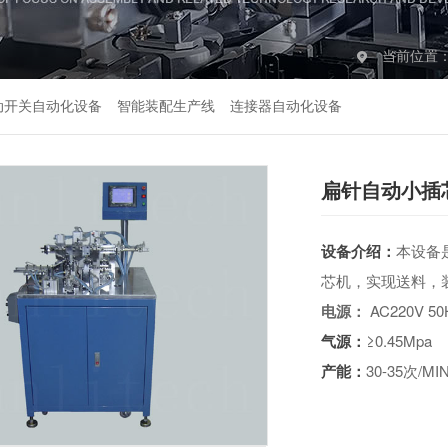
当前位置
动开关自动化设备
智能装配生产线
连接器自动化设备
扁针自动小插
设备介绍：
本设备
芯机，实现送料，
电源：
AC220V 50
气源：
≥0.45Mpa
产能：
30-35次/MI