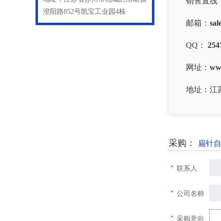
销售直线
澄阳路852号凯宝工业园4栋
邮箱：
sal
QQ：
254
网址：
ww
地址：江
采购：
扁针
*
联系人
*
公司名称
*
采购意向