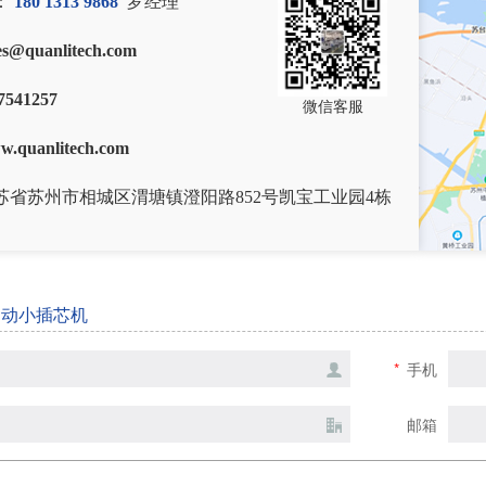
：
180 1313 9868
罗经理
es@quanlitech.com
7541257
微信客服
w.quanlitech.com
苏省苏州市相城区渭塘镇澄阳路852号凯宝工业园4栋
自动小插芯机
*
手机
邮箱