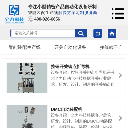
专注小型精密产品自动化设备研制
智能装配生产线
解决方案定制服务商
400-926-6656
智能装配生产线
开关自动化设备
接线端子自动
按钮开关铆点折弯机
设备介绍：按钮开关铆点折弯机是苏
州全力自动化科技根据开关行业需
求，研发、设计、制造的开关触点自
动化铆接设备，本设备实现送料，装
配、铆合、检测，NG分选，出成品全
自动一次性完成，交付客户就能正常
投入生产！电源：AC220V50HZ气
DMC自动装配机
源：≥0.5Mpa产能：25-30次/MIN
设备介绍：全力科技根据客户需求，
研发、设计、制造的DMC自动装配
机，实现送料，装配、检测，NG分